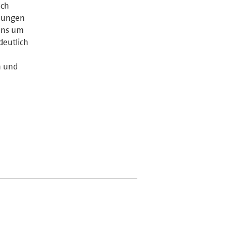
Ich
hnungen
 uns um
deutlich
n und